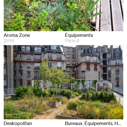
Aroma Zone
Équipements
2014
Paris 6
Deskopolitan
Bureaux
Équipements
Hôtels