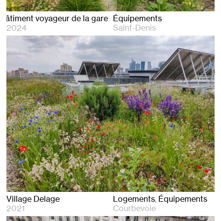
oyageur de la gare de St Denis
Équipements
2024
Saint-Denis
Village Delage
Logements
Équipements
2021
Courbevoie