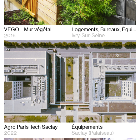
VEGO – Mur végétal
Logements
Bureaux
Équipements
2016
Ivry-Sur-Seine
Agro Paris Tech Saclay
Équipements
2022
Saclay (Palaiseau)