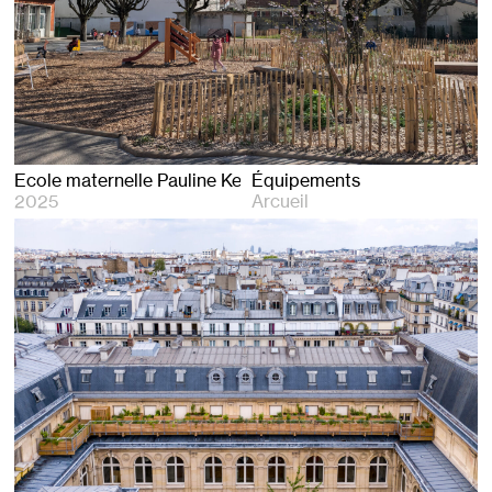
ternelle Pauline Kergomard à Arcueil
Équipements
2025
Arcueil