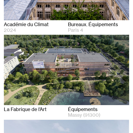
Académie du Climat
Bureaux
Équipements
2024
Paris 4
La Fabrique de l’Art
Équipements
Massy (91300)