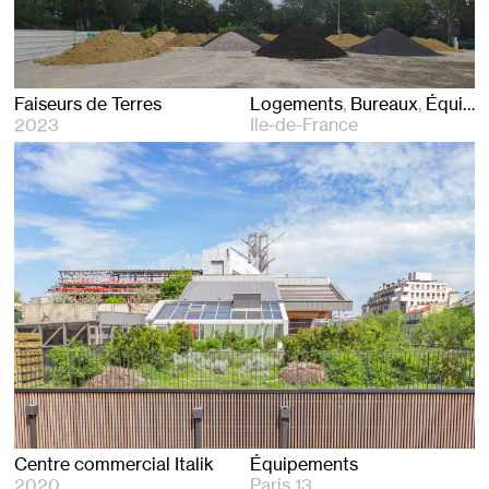
Faiseurs de Terres
Logements
Bureaux
Équipements
2023
Ile-de-France
Centre commercial Italik
Équipements
2020
Paris 13