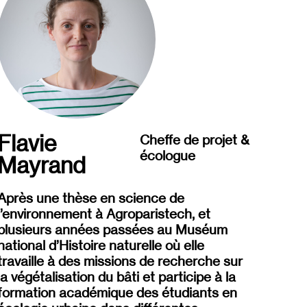
Flavie
Cheffe de projet &
écologue
Mayrand
Après une thèse en science de
l’environnement à
Agroparistech
, et
plusieurs années passées au Muséum
national d’Histoire naturelle où elle
travaille à des missions de recherche
sur
la végétalisation du bâti
et participe à la
formation
académique
des étudiants
en