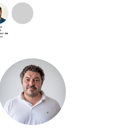
or
c
ur de
ux