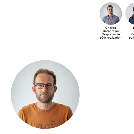
Charles
Defontaine
Responsable
O
pôle réalisation
pay