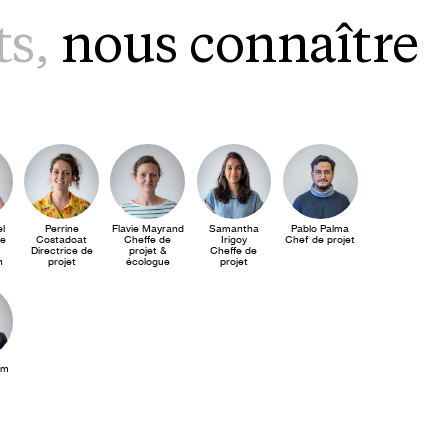
ts
,
nous connaître
el
Perrine
Flavie Mayrand
Samantha
Pablo Palma
le
Costadoat
Cheffe de
Irigoy
Chef de projet
Directrice de
projet &
Cheffe de
n
projet
écologue
projet
öm