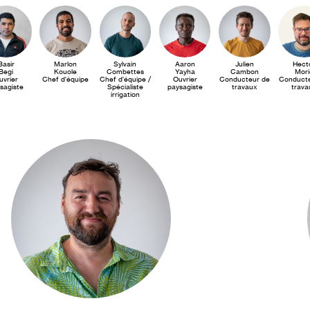
Basir
Marlon
Sylvain
Aaron
Julien
Hect
Begi
Kouole
Combettes
Yayha
Cambon
Mori
uvrier
Chef d'équipe
Chef d'équipe /
Ouvrier
Conducteur de
Conducte
sagiste
Spécialiste
paysagiste
travaux
trava
irrigation