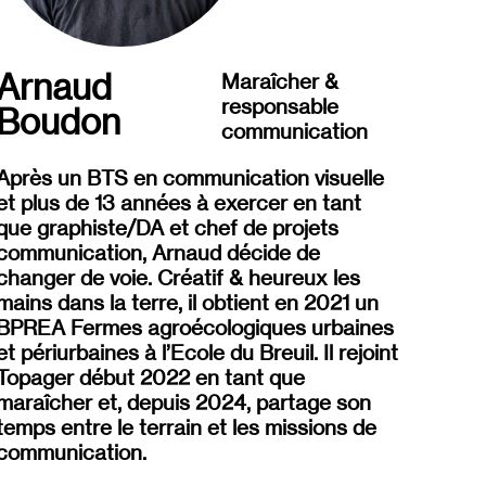
Arnaud
Maraîcher &
responsable
Boudon
communication
Après un BTS en communication visuelle
et plus de 13 années à exercer en tant
que graphiste/DA et chef de projets
communication, Arnaud décide de
changer de voie. Créatif & heureux les
mains dans la terre, il obtient en 2021 un
BPREA Fermes agroécologiques urbaines
et périurbaines à l’Ecole du Breuil. Il rejoint
Topager
début
2022 en tant que
maraîcher et, depuis 2024, partage son
temps entre le terrain et les missions de
communication.