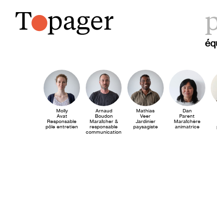
p
éq
Molly
Arnaud
Mathias
Dan
Avat
Boudon
Veer
Parent
Responsable
Maraîcher &
Jardinier
Maraîchère
pôle entretien
responsable
paysagiste
animatrice
communication