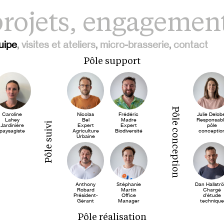
rojets
,
engagemen
uipe
visites et ateliers
micro-brasserie
contact
Pôle support
Pôle conception
Caroline
Nicolas
Frédéric
Julie Delob
Lahey
Bel
Madre
Responsab
Pôle suivi
Jardinière
Expert
Expert
pôle
paysagiste
Agriculture
Biodiversité
conceptio
Urbaine
Anthony
Stéphanie
Dan Hallstr
Robard
Martin
Chargé
Président-
Office
d'étude
Gérant
Manager
technique
Pôle réalisation