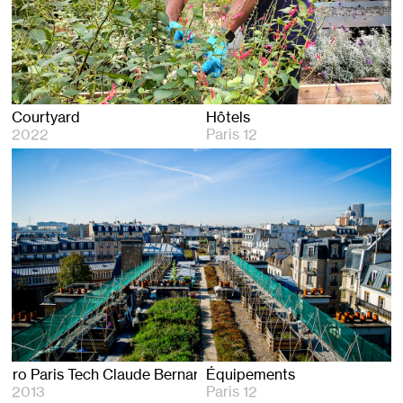
Courtyard
Hôtels
2022
Paris 12
ro Paris Tech Claude Bernard
Équipements
2013
Paris 12