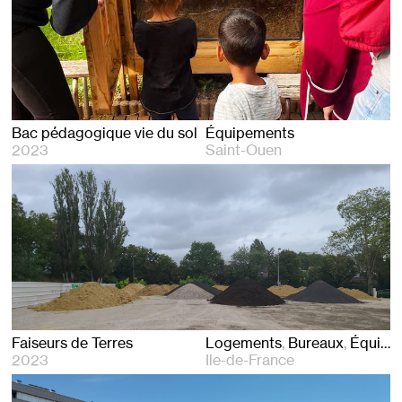
Bac pédagogique vie du sol
Équipements
2023
Saint-Ouen
Faiseurs de Terres
Logements
Bureaux
Équipements
2023
Ile-de-France