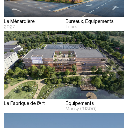
La Ménardière
Bureaux
Équipements
2027
Tours
La Fabrique de l’Art
Équipements
Massy (91300)