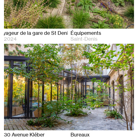
Bâtiment voyageur de la gare de St Denis
Équipements
2024
Saint-Denis
30 Avenue Kléber
Bureaux