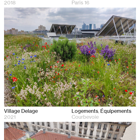
2018
Paris 16
Village Delage
Logements
Équipements
2021
Courbevoie