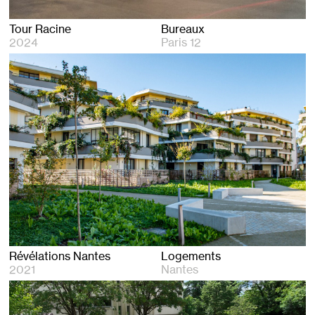
Tour Racine
Bureaux
2024
Paris 12
Révélations Nantes
Logements
2021
Nantes