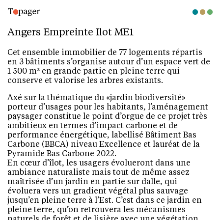
Angers Empreinte Ilot ME1
Cet ensemble immobilier de 77 logements répartis
en 3 bâtiments s’organise autour d’un espace vert de
1 500 m² en grande partie en pleine terre qui
conserve et valorise les arbres existants.
Axé sur la thématique du «jardin biodiversité»
porteur d’usages pour les habitants, l’aménagement
paysager constitue le point d’orgue de ce projet très
ambitieux en termes d’impact carbone et de
performance énergétique, labellisé Bâtiment Bas
Carbone (BBCA) niveau Excellence et lauréat de la
Pyramide Bas Carbone 2022.
En cœur d’îlot, les usagers évolueront dans une
ambiance naturaliste mais tout de même assez
maîtrisée d’un jardin en partie sur dalle, qui
évoluera vers un gradient végétal plus sauvage
jusqu’en pleine terre à l’Est. C’est dans ce jardin en
pleine terre, qu’on retrouvera les mécanismes
naturels de forêt et de lisière avec une végétation