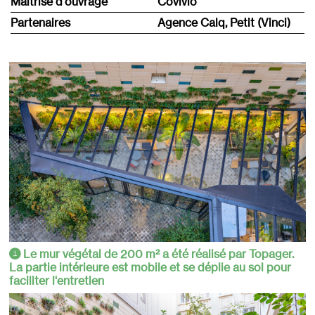
Maîtrise d'ouvrage
Covivio
Partenaires
Agence Calq, Petit (Vinci)
Le mur végétal de 200 m² a été réalisé par Topager.
1
La partie intérieure est mobile et se déplie au sol pour
faciliter l'entretien