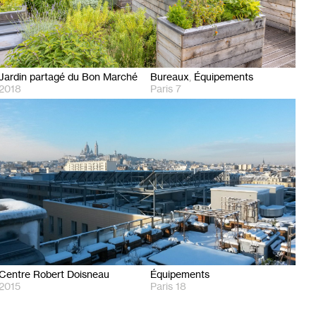
Jardin partagé du Bon Marché
Bureaux
Équipements
2018
Paris 7
Centre Robert Doisneau
Équipements
2015
Paris 18