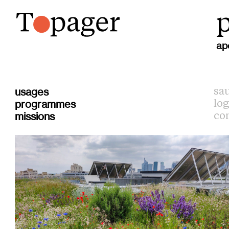
p
ap
usages
sa
programmes
lo
missions
co