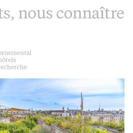
ts
,
nous connaître
ornemental
hôtels
recherche