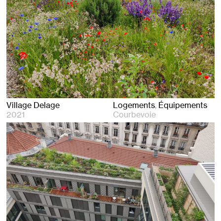
Village Delage
Logements
Équipements
2021
Courbevoie