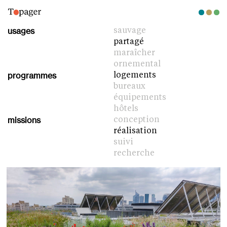
usages
sauvage
partagé
maraîcher
ornemental
programmes
logements
bureaux
équipements
hôtels
missions
conception
réalisation
suivi
recherche