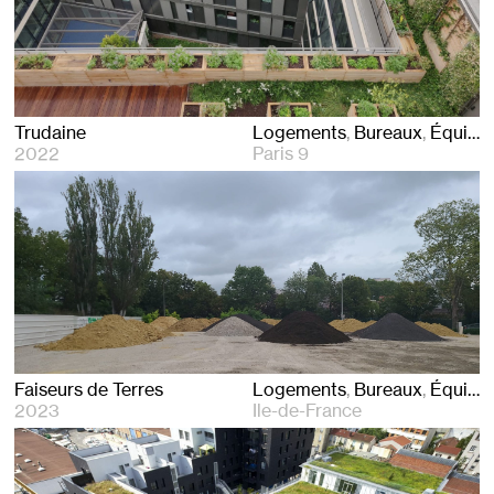
Trudaine
Logements
Bureaux
Équipements
2022
Paris 9
Faiseurs de Terres
Logements
Bureaux
Équipements
2023
Ile-de-France