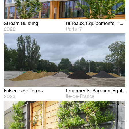
Stream Building
Bureaux
Équipements
Hôtels
2022
Paris 17
Faiseurs de Terres
Logements
Bureaux
Équipements
2023
Ile-de-France