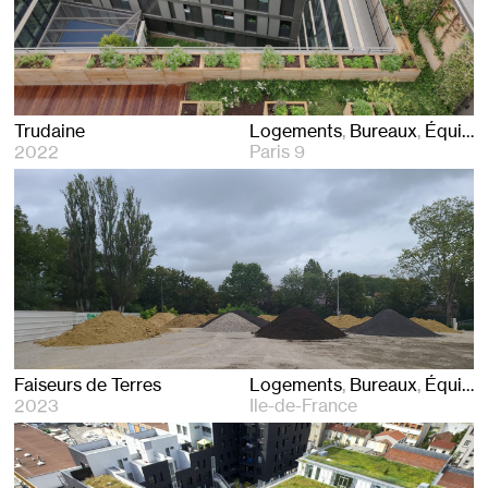
Trudaine
Logements
Bureaux
Équipements
2022
Paris 9
Faiseurs de Terres
Logements
Bureaux
Équipements
2023
Ile-de-France