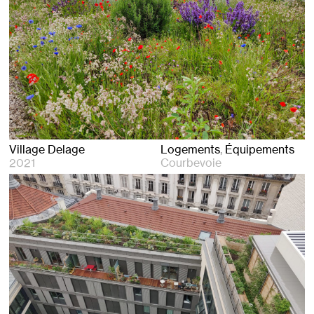
Village Delage
Logements
Équipements
2021
Courbevoie