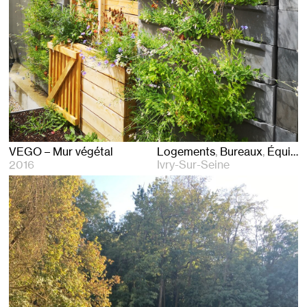
VEGO – Mur végétal
Logements
Bureaux
Équipements
2016
Ivry-Sur-Seine