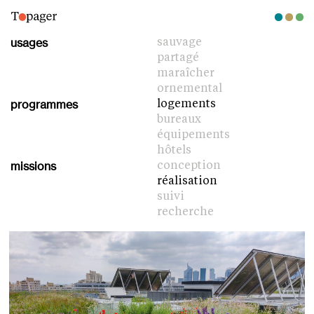
usages
sauvage
partagé
maraîcher
ornemental
programmes
logements
bureaux
équipements
hôtels
missions
conception
réalisation
suivi
recherche