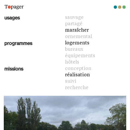
usages
sauvage
partagé
maraîcher
ornemental
programmes
logements
bureaux
équipements
hôtels
missions
conception
réalisation
suivi
recherche