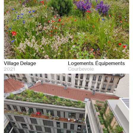
Village Delage
Logements
Équipements
2021
Courbevoie