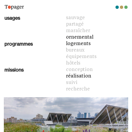
usages
sauvage
partagé
maraîcher
ornemental
programmes
logements
bureaux
équipements
hôtels
missions
conception
réalisation
suivi
recherche