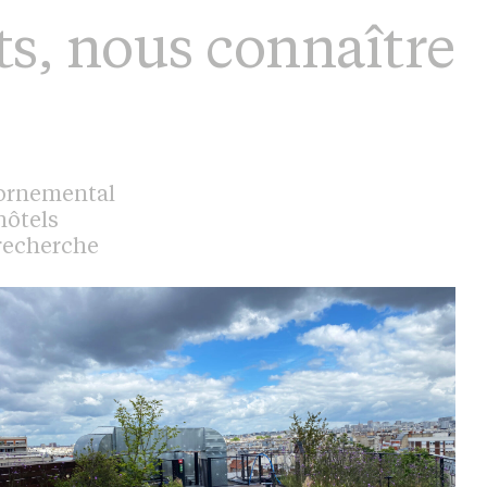
ts
,
nous connaître
ornemental
hôtels
recherche