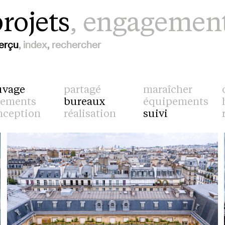
rojets
,
engagemen
erçu
index
rechercher
uvage
partagé
maraîcher
gements
bureaux
équipements
nception
réalisation
suivi