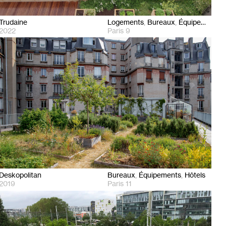
Trudaine
Logements
Bureaux
Équipements
2022
Paris 9
Deskopolitan
Bureaux
Équipements
Hôtels
2019
Paris 11
Hôtels