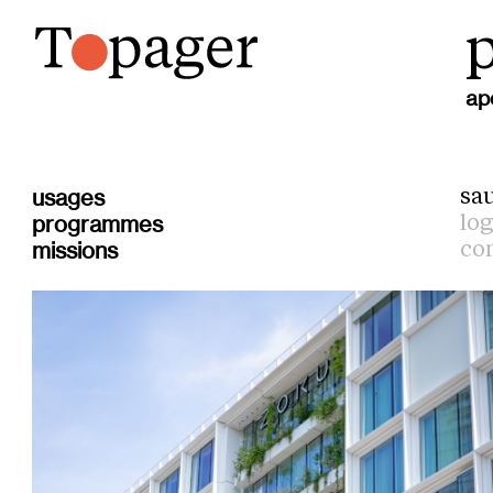
p
ap
usages
sa
programmes
lo
missions
co