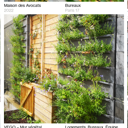
Maison des Avocats
Bureaux
2022
Paris 17
VEGO – Mur végétal
Logements
Bureaux
Équipements