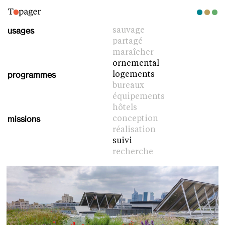
usages
sauvage
partagé
maraîcher
ornemental
programmes
logements
bureaux
équipements
hôtels
missions
conception
réalisation
suivi
recherche