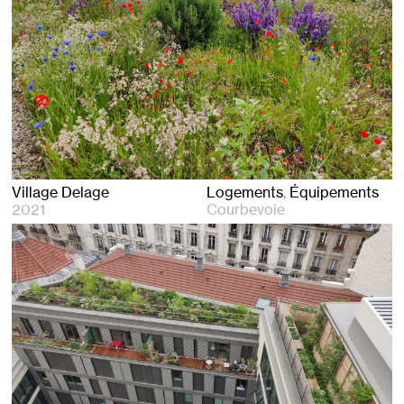
Village Delage
Logements
Équipements
2021
Courbevoie