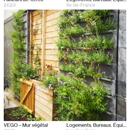
2023
Ile-de-France
VEGO – Mur végétal
Logements
Bureaux
Équipements