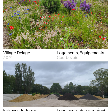
Village Delage
Logements
Équipements
2021
Courbevoie
Faiseurs de Terres
Logements
Bureaux
Équipements