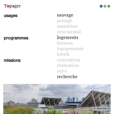
usages
sauvage
partagé
maraîcher
ornemental
programmes
logements
bureaux
équipements
hôtels
missions
conception
réalisation
suivi
recherche