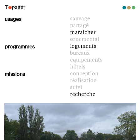
usages
sauvage
partagé
maraîcher
ornemental
programmes
logements
bureaux
équipements
hôtels
missions
conception
réalisation
suivi
recherche