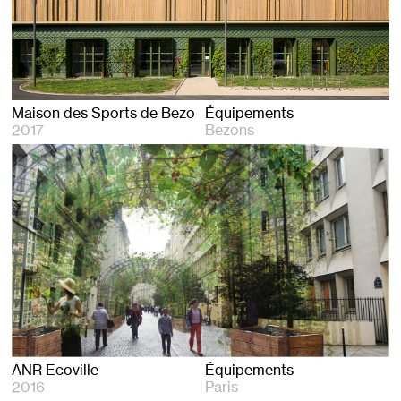
Maison des Sports de Bezons
Équipements
2017
Bezons
ANR Ecoville
Équipements
2016
Paris