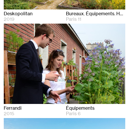
Deskopolitan
Bureaux
Équipements
Hôtels
2019
Paris 11
Ferrandi
Équipements
2015
Paris 6