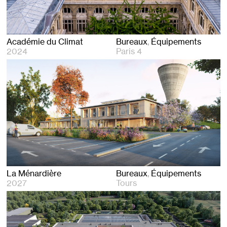
Académie du Climat
Bureaux
Équipements
2024
Paris 4
La Ménardière
Bureaux
Équipements
2027
Tours