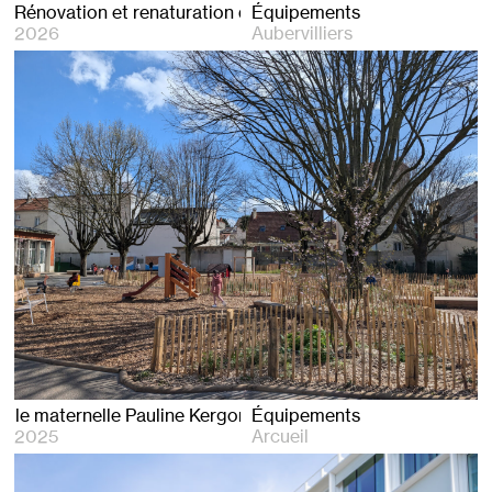
uration du cimetière d’Aubervilliers
Équipements
2026
Aubervilliers
e Pauline Kergomard à Arcueil
Équipements
2025
Arcueil