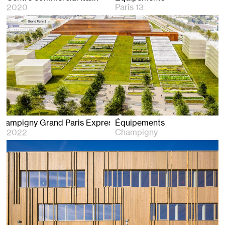
2020
Paris 13
SMR Champigny Grand Paris Express
Équipements
2022
Champigny