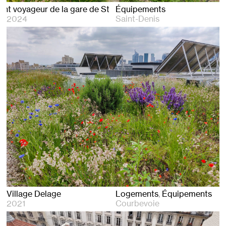
nt voyageur de la gare de St Denis
Équipements
2024
Saint-Denis
Village Delage
Logements
Équipements
2021
Courbevoie